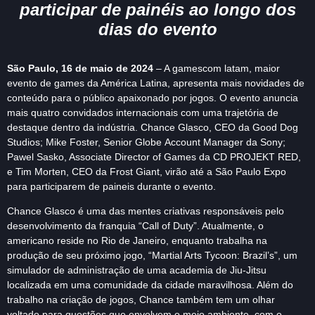
participar de painéis ao longo dos
dias do evento
São Paulo, 16 de maio de 2024
– A gamescom latam, maior
evento de games da América Latina, apresenta mais novidades de
conteúdo para o público apaixonado por jogos. O evento anuncia
mais quatro convidados internacionais com uma trajetória de
destaque dentro da indústria. Chance Glasco, CEO da Good Dog
Studios; Mike Foster, Senior Globe Account Manager da Sony;
Pawel Sasko, Associate Director of Games da CD PROJEKT RED,
e Tim Morten, CEO da Frost Giant, virão até a São Paulo Expo
para participarem de paineis durante o evento.
Chance Glasco é uma das mentes criativas responsáveis pelo
desenvolvimento da franquia “Call of Duty”. Atualmente, o
americano reside no Rio de Janeiro, enquanto trabalha na
produção de seu próximo jogo, “Martial Arts Tycoon: Brazil’s”, um
simulador de administração de uma academia de Jiu-Jitsu
localizada em uma comunidade da cidade maravilhosa. Além do
trabalho na criação de jogos, Chance também tem um olhar
voltado para questões que envolvem o meio ambiente, com o