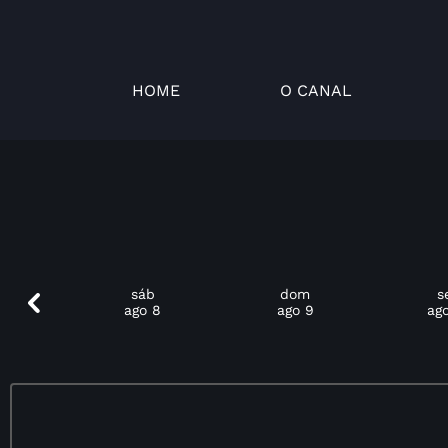
HOME
O CANAL
x
sáb
dom
s
 7
ago 8
ago 9
ago