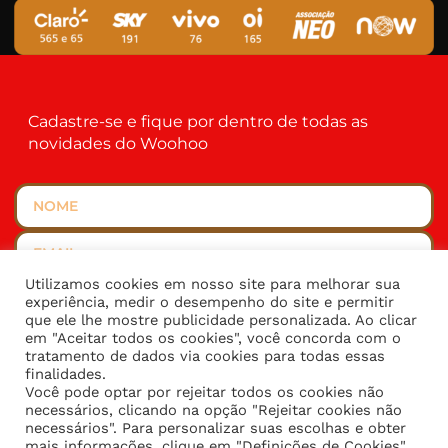
Cadastre-se e fique por dentro de todas as
novidades do Woohoo
Utilizamos cookies em nosso site para melhorar sua
ENVIAR
experiência, medir o desempenho do site e permitir
que ele lhe mostre publicidade personalizada. Ao clicar
em "Aceitar todos os cookies", você concorda com o
tratamento de dados via cookies para todas essas
finalidades.
Você pode optar por rejeitar todos os cookies não
necessários, clicando na opção "Rejeitar cookies não
Política de privacidade
|
Termos de uso
|
Imprensa
necessários". Para personalizar suas escolhas e obter
mais informações, clique em "Definições de Cookies".