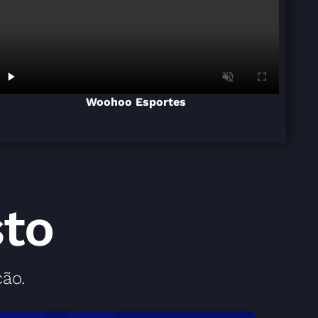
Woohoo Esportes
sto
ão.