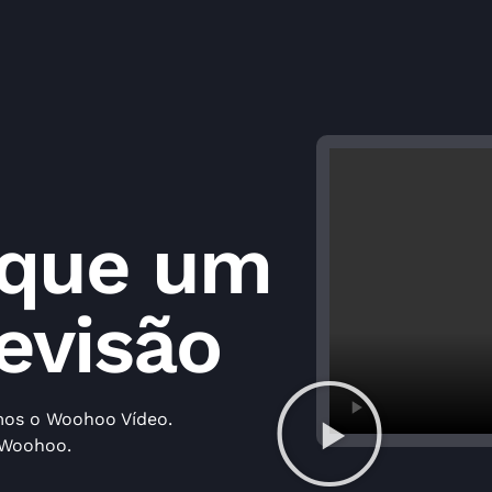
 que um
levisão
mos o Woohoo Vídeo.
 Woohoo.