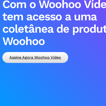
Com o Woohoo Víde
tem acesso a uma
coletânea de produ
Woohoo
Assine Agora Woohoo Vídeo