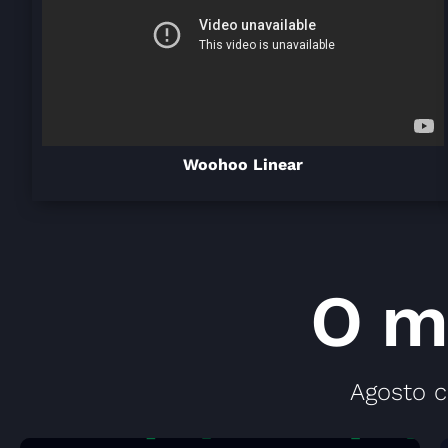
Woohoo Linear
O m
Agosto 