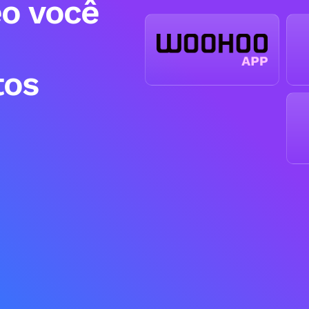
o você
tos